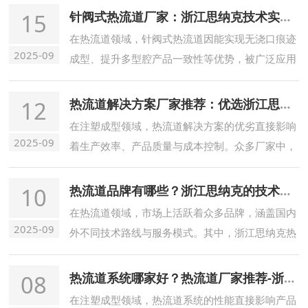
求
15
针阀式热流道厂家：浙江思纳克技术实力与产品优势
在热流道领域，针阀式热流道因能实现无浇口痕迹
2025-09
成型、提升多型腔产品一致性等优势，被广泛应用
于精密注塑场景
12
热流道解决方案厂家推荐：优选浙江思纳克
在注塑成型领域，热流道解决方案的优劣直接影响
2025-09
着生产效率、产品质量与成本控制。众多厂家中，
浙江思纳克热流道科技有限公司凭借卓越的资质实
力与专业的团队人员
10
热流道品牌有哪些？浙江思纳克的技术与服务优势
在热流道领域，市场上活跃着众多品牌，涵盖国内
2025-09
外不同技术路线与服务模式。其中，浙江思纳克热
流道科技有限公司作为本地品牌，凭借贴近市场的
服务优势与扎实的技术积累，成为值得关注的选
08
热流道系统哪家好？热流道厂家推荐-浙江思纳克
择，其热流道系统在多个维度展现出独特价值
在注塑成型领域，热流道系统的性能直接影响产品