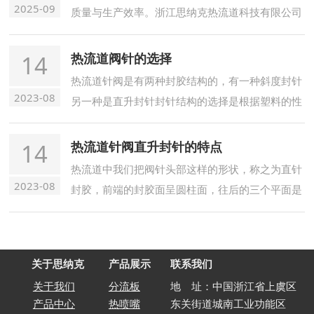
2025-09
质量与生产效率。浙江思纳克热流道科技有限公司
作为专注于热流道技术的厂家，凭借扎实的技术实
力和优质的系统解决方案
14
热流道阀针的选择
热流道针阀是有两种封胶结构的，有一种斜度封针
2023-08
另一种是直升封针封针结构的选择是根据塑料的性
能和产品结构以及模具的加工精度来选择，似于PP
、ABS就会选择斜度封针，因为塑料产品性能易成
14
热流道针阀直升封针的特点
型，
热流道中我们把阀针头部这样的形状，称之为直针
2023-08
封胶，前端的封胶面呈圆柱面，往后的三个平面是
退料槽，退料槽越深，
关于思纳克
产品展示
联系我们
关于我们
分流板
地 址：中国浙江省上虞区
产品中心
热喷嘴
东关街道城南工业功能区